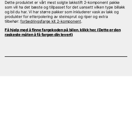
Dette produktet er vårt mest solgte lakkstift 2-komponent pakke
som vill ha det bæste og tillpasset for det uansett vilken type billakk
og bil du har. Vi har større pakker som inkluderer vask av lakk og
produkter for etterpolering av steinsprut og riper og extra
tilbehør:
forbedringsfarge kit 2-komponent
.
Få hjelp med å finne fargekoden på bilen, klikk her. (Dette er den
raskeste måten å få fargen din levert)