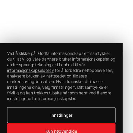
Ved å klikke på “Godta informasjonskapsler” samtykker
du til at vi og våre partnere bruker informasjonskapsler og
andre sporingsteknologier i henhold til vår
informasjonskapselpolicy
for å forbedre nettopplevelsen,
analysere bruken av nettstedet og tilpasse
markedsføringsinnsatsen. Hvis du ønsker å tilpasse
innstillingene dine, velg “Innstillinger”. Ditt samtykke er
frivillig og kan trekkes tilbake når som helst ved å endre
innstillingene for informasjonskapsler.
Innstillinger
Kun nødvendige