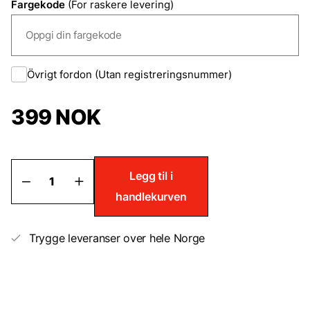
Fargekode
(For raskere levering)
Övrigt fordon (Utan registreringsnummer)
399
NOK
Lakkstift
Legg til i
til
handlekurven
Lotus
antall
Trygge leveranser over hele Norge