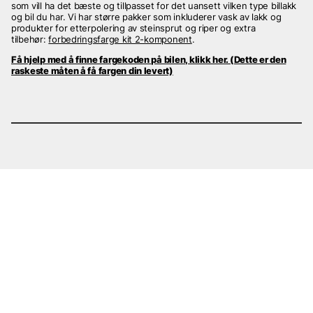
som vill ha det bæste og tillpasset for det uansett vilken type billakk
og bil du har. Vi har større pakker som inkluderer vask av lakk og
produkter for etterpolering av steinsprut og riper og extra
tilbehør:
forbedringsfarge kit 2-komponent
.
Få hjelp med å finne fargekoden på bilen, klikk her. (Dette er den
raskeste måten å få fargen din levert)