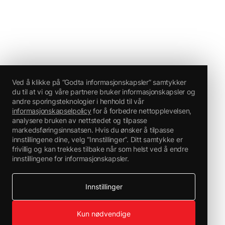
Ved å klikke på “Godta informasjonskapsler” samtykker
du til at vi og våre partnere bruker informasjonskapsler og
andre sporingsteknologier i henhold til vår
informasjonskapselpolicy
for å forbedre nettopplevelsen,
analysere bruken av nettstedet og tilpasse
markedsføringsinnsatsen. Hvis du ønsker å tilpasse
innstillingene dine, velg “Innstillinger”. Ditt samtykke er
frivillig og kan trekkes tilbake når som helst ved å endre
innstillingene for informasjonskapsler.
Innstillinger
Kun nødvendige