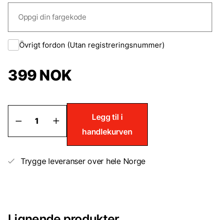
Övrigt fordon (Utan registreringsnummer)
399
NOK
Lakstift
Legg til i
til
handlekurven
Rolls-
Royce
antall
Trygge leveranser over hele Norge
Lignende produkter