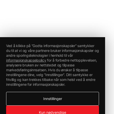
Ved å klikke på “Godta informasjonskapsler” samtykker
du til at vi og våre partnere bruker informasjonskapsler og
andre sporingsteknologier i henhold til vår
informasjonskapselpolicy
for å forbedre nettopplevelsen,
analysere bruken av nettstedet og tilpasse
markedsføringsinnsatsen. Hvis du ønsker å tilpasse
innstillingene dine, velg “Innstillinger”. Ditt samtykke er
frivillig og kan trekkes tilbake når som helst ved å endre
innstillingene for informasjonskapsler.
Innstillinger
Kun nødvendige