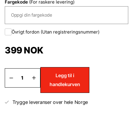
Fargekode
(For raskere levering)
Övrigt fordon (Utan registreringsnummer)
399
NOK
Lakkstift
Legg til i
til
handlekurven
Austin
antall
Trygge leveranser over hele Norge