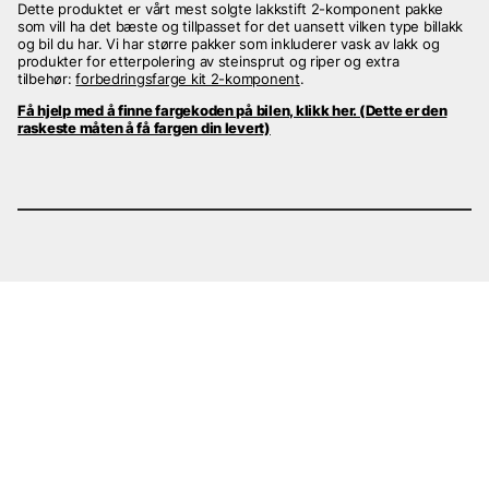
Dette produktet er vårt mest solgte lakkstift 2-komponent pakke
som vill ha det bæste og tillpasset for det uansett vilken type billakk
og bil du har. Vi har større pakker som inkluderer vask av lakk og
produkter for etterpolering av steinsprut og riper og extra
tilbehør:
forbedringsfarge kit 2-komponent
.
Få hjelp med å finne fargekoden på bilen, klikk her. (Dette er den
raskeste måten å få fargen din levert)